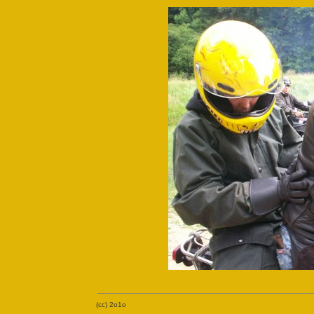
(
cc
) 2o1o