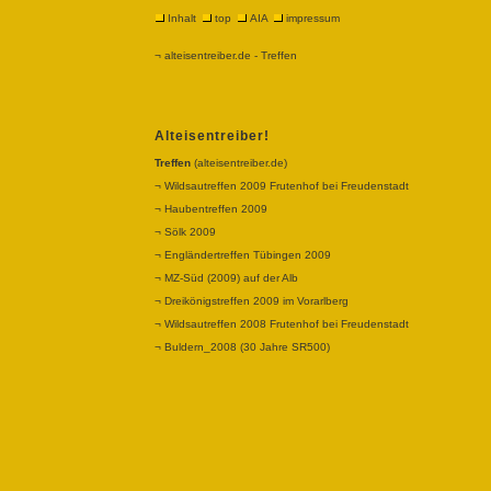
Inhalt
top
AIA
impressum
¬ alteisentreiber.de - Treffen
Alteisentreiber!
Treffen
(alteisentreiber.de)
¬
Wildsautreffen
2009 Frutenhof bei Freudenstadt
¬
Haubentreffen
2009
¬
Sölk
2009
¬
Engländertreffen
Tübingen 2009
¬
MZ-Süd
(2009) auf der Alb
¬ Dreikönigstreffen 2009
im Vorarlberg
¬
Wildsautreffen
2008 Frutenhof bei Freudenstadt
¬
Buldern_2008
(30 Jahre SR500)